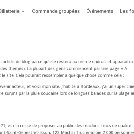
Billetterie
Commande groupées
Événements
Les f
n article de blog parce qu’elle restera au même endroit et apparaîtra
art des thèmes). La plupart des gens commencent par une page « À
t le site. Cela pourrait ressembler à quelque chose comme cela :
venir acteur, et voici mon site. J’habite à Bordeaux, j’ai un super chi
tre surpris par la pluie soudaine lors de longues balades sur la plage a
71, et n’a cessé de proposer au public des machins-trucs de qualité
nt-Saint-Genest-et-Isson, 123 Machin Truc emploie 2 000 personnes