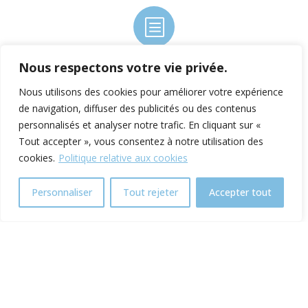
b
Nous respectons votre vie privée.
Nous utilisons des cookies pour améliorer votre expérience
de navigation, diffuser des publicités ou des contenus


personnalisés et analyser notre trafic. En cliquant sur «
Commandes groupées
Billetterie en ligne
Billetterie locale
Formulaires
Prestations
Tout accepter », vous consentez à notre utilisation des
cookies.
Politique relative aux cookies
Personnaliser
Tout rejeter
Accepter tout

